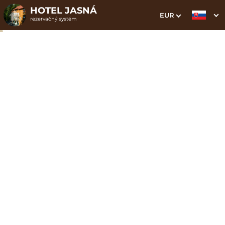
HOTEL JASNÁ
EUR
rezervačný systém
1. Výber pobytu
2. Doplnkové služby
3. Vaše údaje
Zadajte zľavový kód JASNA vo web bookingu a
získajte 15% zľavu na ubytovanie priamo na našom
webe. Zaregistrujte sa na zasielanie špeciálnych
tajných ponúk a noviniek.
Dátum príchodu
Dátum odchodu
Prosím vyberte
Prosím vyberte