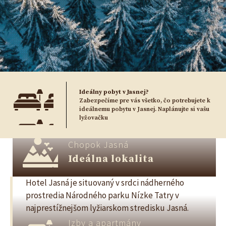
Ideálny pobyt v Jasnej?
Zabezpečíme pre vás všetko, čo potrebujete k
ideálnemu pobytu v Jasnej. Naplánujte si vašu
lyžovačku
Chopok Jasná
Ideálna lokalita
Hotel Jasná je situovaný v srdci nádherného
prostredia Národného parku Nízke Tatry v
najprestížnejšom lyžiarskom stredisku Jasná.
Izby a apartmány