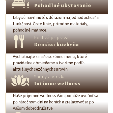
Pohodlné ubytovanie
Izby sú navrhnuté s dôrazom na jednoduchosť a
funkčnosť. Čisté línie, prírodné materiály,
pohodlné matrace.
Poctivá príprava
Domáca kuchyňa
Vychutnajte si naše sezónne menu, ktoré
pravidelne obmieňame a tvoríme podľa
aktuálnych sezónnych surovín.
Sauny a vírivka
Intímne wellness
Naše príjemné wellness Vám pomôže uvoľniť sa
po náročnom dni na horách a zrelaxovať sa po
Vašom dobrodružstve.