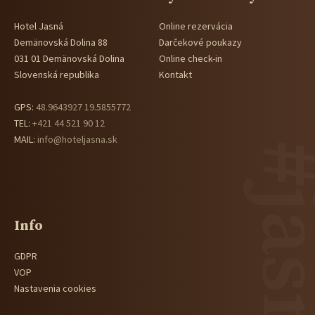
Hotel Jasná
Online rezervácia
Demänovská Dolina 88
Darčekové poukazy
031 01 Demänovská Dolina
Online check-in
Slovenská republika
Kontakt
GPS:
48.9643927 19.5855772
TEL:
+421 44 521 90 12
MAIL:
info@hoteljasna.sk
#jas
Info
GDPR
VOP
Nastavenia cookies