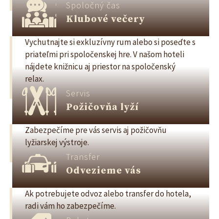
Spoločný čas
Klubové večery
Vychutnajte si exkluzívny rum alebo si poseďte s
priateľmi pri spoločenskej hre. V našom hoteli
nájdete knižnicu aj priestor na spoločenský
relax.
Servis
Požičovňa lyží
Zabezpečíme pre vás servis aj požičovňu
lyžiarskej výstroje.
Transfer
Odvezieme vás
Ak potrebujete odvoz alebo transfer do hotela,
radi vám ho zabezpečíme.