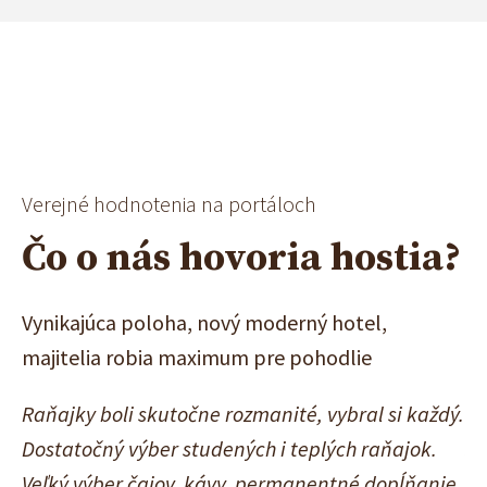
Verejné hodnotenia na portáloch
Čo o nás hovoria hostia?
Vynikajúca poloha, nový moderný hotel,
Do
majitelia robia maximum pre pohodlie
pr
ás
Raňajky boli skutočne rozmanité, vybral si každý.
Pe
Dostatočný výber studených i teplých raňajok.
sl
Veľký výber čajov, kávy, permanentné dopĺňanie
pr