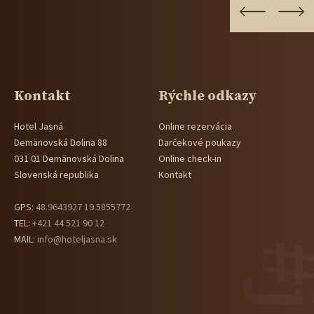
Kontakt
Rýchle odkazy
Hotel Jasná
Online rezervácia
Demänovská Dolina 88
Darčekové poukazy
031 01 Demänovská Dolina
Online check-in
Slovenská republika
Kontakt
GPS:
48.9643927 19.5855772
TEL:
+421 44 521 90 12
MAIL:
info@hoteljasna.sk