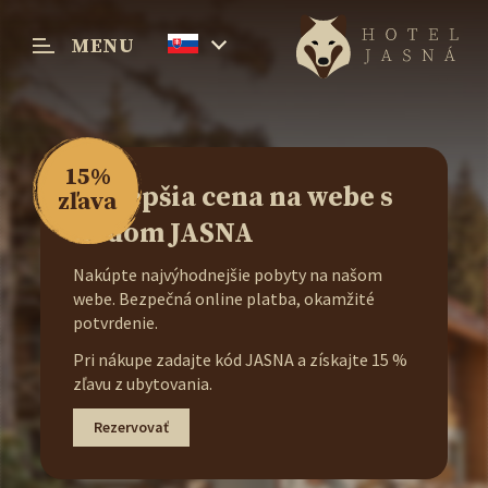
MENU
Menu
Gratis
Intímne wellness pre váš
dokonalý relax
Užite si pobyt v prírode, vyčistite si hlavu,
oddýchnite si fyzicky aj psychicky v srdci
prírody.
Naše príjemné wellness Vám pomôže uvoľniť
sa po náročnom dni na horách a zrelaxovať sa
po Vašom dobrodružstve.
Len pre rezervácie cez našu webovú stránku.
Pri nákupe zadajte kód JASNA a získajte 15 %