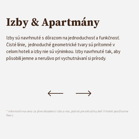
funkčnosť. Čisté línie, prírodné materiály, pohodlné
matrace.
Izby & Apartmány
Izby sú navrhnuté s dôrazom na jednoduchosť a funkčnosť.
Čisté línie, jednoduché geometrické tvary sú prítomné v
celom hoteli a izby nie sú výnimkou. Izby navrhnuté tak, aby
Izba Štandard – dvojlôžková s
pôsobili jemne a nerušivo pri vychutnávaní si prírody.
manželskou posteľou
Detail izby
€
71 €
izba/noc*
* informatívna cena za plne obsadenú izbu a noc, platná pre aktuálny deň. V hoteli používame
flexi c