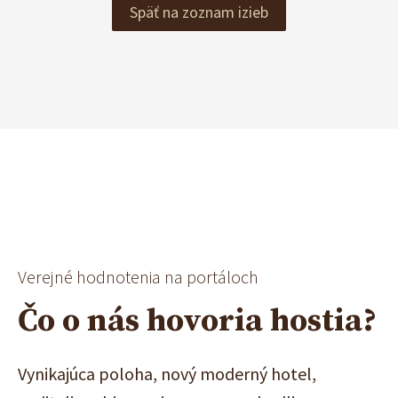
Späť na zoznam izieb
Verejné hodnotenia na portáloch
Čo o nás hovoria hostia?
Vynikajúca poloha, nový moderný hotel,
Do