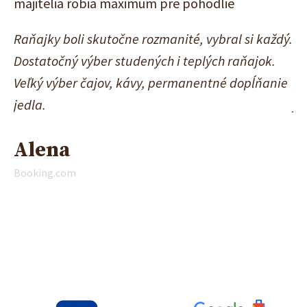
majitelia robia maximum pre pohodlie
pr
ás
Raňajky boli skutočne rozmanité, vybral si každý.
Pe
Dostatočný výber studených i teplých raňajok.
sl
Veľký výber čajov, kávy, permanentné dopĺňanie
pr
jedla.
je
ný
bo
Alena
a 
Booking.com
L
Bo