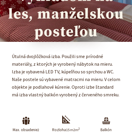
les, manželskou
posteľou
Útulná dvojlôžková izba. Použili sme prírodné
materiály, z ktorých je vyrobený nábytok na mieru.
Izba je vybavená LED TV, kúpeľňou so sprchou a WC.
Naše postele sú vybavené matracmi na mieru. V celom
objekte je podlahové kúrenie. Oproti izbe štandard
má izba vlastný balkón vyrobený z červeného smreku.
2
Max. obsadenie
Rozloha
Balkón
2
15 m2m