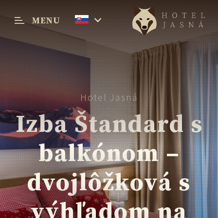
MENU
Menu
Hotel Jasná
Izba Štandard s
balkónom –
dvojlôžková s
výhľadom na