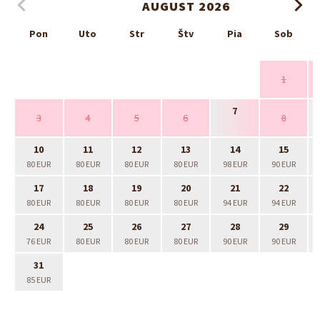
AUGUST 2026
Pon
Uto
Str
Štv
Pia
Sob
1
7
3
4
5
6
8
10
11
12
13
14
15
80 EUR
80 EUR
80 EUR
80 EUR
98 EUR
90 EUR
17
18
19
20
21
22
80 EUR
80 EUR
80 EUR
80 EUR
94 EUR
94 EUR
24
25
26
27
28
29
76 EUR
80 EUR
80 EUR
80 EUR
90 EUR
90 EUR
31
85 EUR